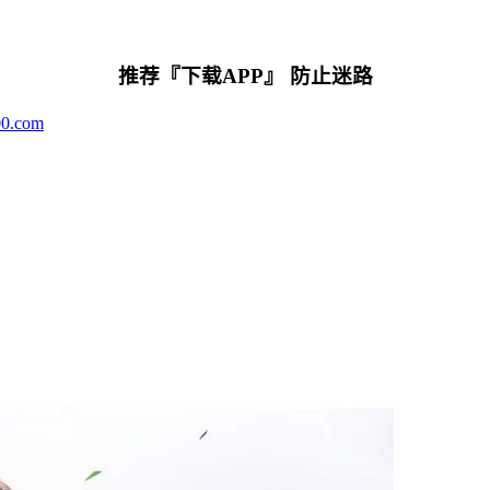
推荐『下载APP』 防止迷路
00.com