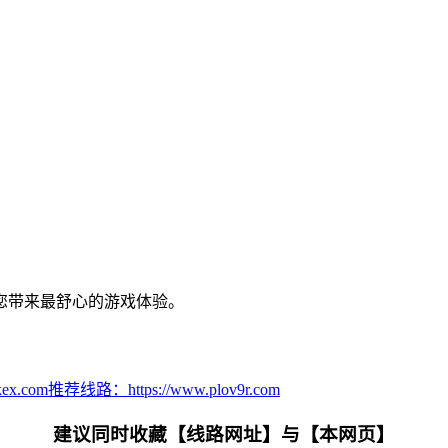
您带来最舒心的游戏体验。
kex.com
推荐线路：
https://www.plov9r.com
建议同时收藏【线路网址】与【本网页】